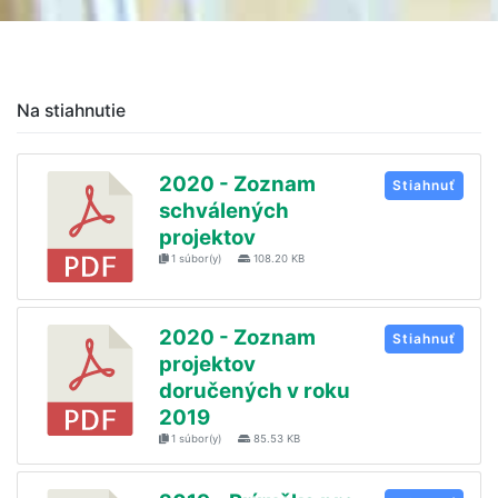
Na stiahnutie
2020 - Zoznam
Stiahnuť
schválených
projektov
1 súbor(y)
108.20 KB
2020 - Zoznam
Stiahnuť
projektov
doručených v roku
2019
1 súbor(y)
85.53 KB