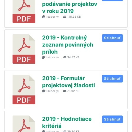
podávanie projektov
v roku 2019
1 súbor(y)
145.35 KB
2019 - Kontrolný
Stiahnuť
zoznam povinných
príloh
1 súbor(y)
34.47 KB
2019 - Formulár
Stiahnuť
projektovej žiadosti
1 súbor(y)
78.92 KB
2019 - Hodnotiace
Stiahnuť
kritériá
1 súbor(y)
39.30 KB