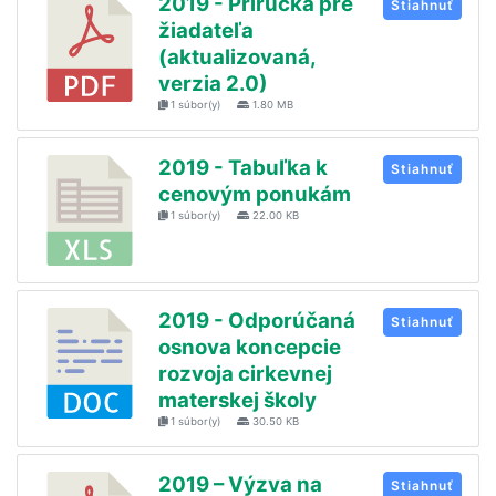
2019 - Príručka pre
Stiahnuť
žiadateľa
(aktualizovaná,
verzia 2.0)
1 súbor(y)
1.80 MB
2019 - Tabuľka k
Stiahnuť
cenovým ponukám
1 súbor(y)
22.00 KB
2019 - Odporúčaná
Stiahnuť
osnova koncepcie
rozvoja cirkevnej
materskej školy
1 súbor(y)
30.50 KB
2019 – Výzva na
Stiahnuť